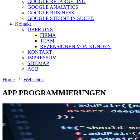
GOOGLE RETARGETING
GOOGLE ANALYTICS
GOOGLE BUSINESS
GOOGLE STERNE IN SUCHE
Kontakt
ÜBER UNS
FIRMA
TEAM
REZENSIONEN VON KUNDEN
KONTAKT
IMPRESSUM
SITEMAP
AGB
Home
/
Webseiten
APP PROGRAMMIERUNGEN